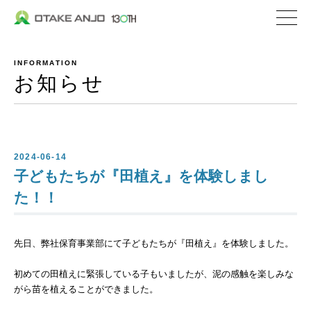
株式会社 大嶽安城
企業情報
INFORMATION
社長メッセージ
お知らせ
会社概要
沿革
私たちの取り組み
2024-06-14
子どもたちが『田植え』を体験しまし
私たちの特ちょう
た！！
事業内容
先日、弊社保育事業部にて子どもたちが『田植え』を体験しました。
私たちが選ばれる理
生コンクリート
初めての田植えに緊張している子もいましたが、泥の感触を楽しみな
がら苗を植えることができました。
セメント関連／地盤