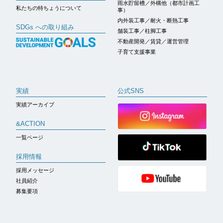
雨水貯留槽／外構他（都市計画工
私たちの特ちょうについて
事）
内外装工事／耐火・断熱工事
SDGs への取り組み
舗装工事／柱脚工事
不動産開発／賃貸／運営管理
子育て支援事業
実績
公式SNS
実績アーカイブ
&ACTION
一覧ページ
採用情報
採用メッセージ
社員紹介
募集要項