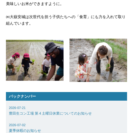
美味しいお米ができますように。
Basilisk HA（バジ
HA）
㈱大嶽安城は次世代を担う子供たちへの「食育」にも力を入れて取り
自己治癒コンクリー
組んでいます。
レベリング材／グラ
地業工事
雨水貯留槽／外構他
（都市計画工事）
内外装工事／耐火・
舗装工事／柱脚工事
不動産開発／賃貸／
バックナンバー
子育て支援事業
2026-07-21
豊田生コン工場 第４土曜日休業についてのお知らせ
&ACTION
2026-07-02
実績
夏季休暇のお知らせ