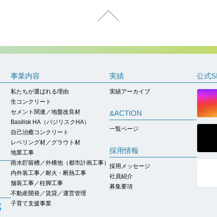
ページトップへ
事業内容
実績
公式S
私たちが選ばれる理由
実績アーカイブ
生コンクリート
セメント関連／地盤改良材
&ACTION
Basilisk HA（バジリスクHA）
一覧ページ
自己治癒コンクリート
レベリング材／グラウト材
採用情報
地業工事
雨水貯留槽／外構他（都市計画工事）
採用メッセージ
内外装工事／耐火・断熱工事
社員紹介
舗装工事／柱脚工事
募集要項
不動産開発／賃貸／運営管理
子育て支援事業