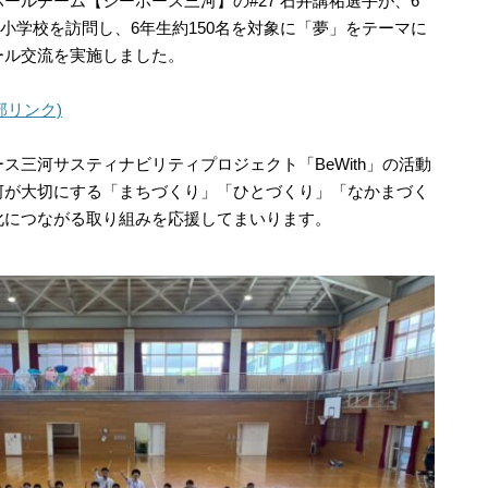
ールチーム【シーホース三河】の#27 石井講祐選手が、6
井小学校を訪問し、6年生約150名を対象に「夢」をテーマに
ール交流を実施しました。
部リンク)
ス三河サスティナビリティプロジェクト「BeWith」の活動
河が大切にする「まちづくり」「ひとづくり」「なかまづく
化につながる取り組みを応援してまいります。