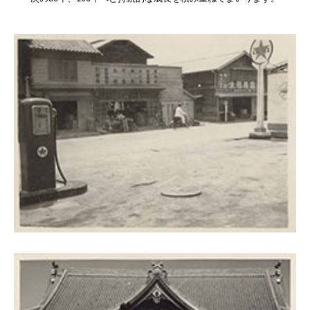
Basilisk HA（バジ
HA）
自己治癒コンクリー
レベリング材／グラ
地業工事
雨水貯留槽／外構他
（都市計画工事）
内外装工事／耐火・
舗装工事／柱脚工事
不動産開発／賃貸／
子育て支援事業
&ACTION
実績