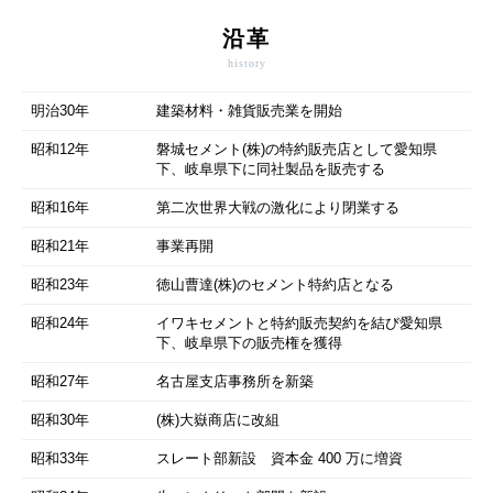
沿革
history
明治30年
建築材料・雑貨販売業を開始
昭和12年
磐城セメント(株)の特約販売店として愛知県
下、岐阜県下に同社製品を販売する
昭和16年
第二次世界大戦の激化により閉業する
昭和21年
事業再開
昭和23年
徳山曹達(株)のセメント特約店となる
昭和24年
イワキセメントと特約販売契約を結び愛知県
下、岐阜県下の販売権を獲得
昭和27年
名古屋支店事務所を新築
昭和30年
(株)大嶽商店に改組
昭和33年
スレート部新設 資本金 400 万に増資