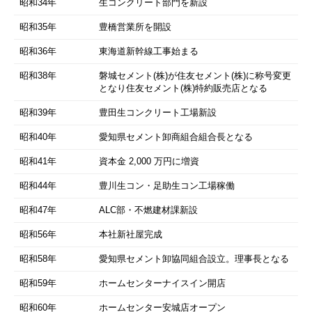
昭和34年
生コンクリート部門を新設
昭和35年
豊橋営業所を開設
昭和36年
東海道新幹線工事始まる
昭和38年
磐城セメント(株)が住友セメント(株)に称号変更
となり住友セメント(株)特約販売店となる
昭和39年
豊田生コンクリート工場新設
昭和40年
愛知県セメント卸商組合組合長となる
昭和41年
資本金 2,000 万円に増資
昭和44年
豊川生コン・足助生コン工場稼働
昭和47年
ALC部・不燃建材課新設
昭和56年
本社新社屋完成
昭和58年
愛知県セメント卸協同組合設立。理事長となる
昭和59年
ホームセンターナイスイン開店
昭和60年
ホームセンター安城店オープン