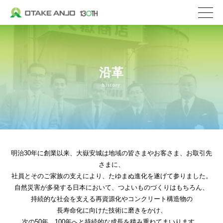
株式会社 大嶽安城
企業情報
社長メッセージ
沿革
会社概要
history
沿革
私たちの取り組み
私たちの特ちょう
明治30年に創業以来、大嶽安城は地域の皆さまやお客さま、お取引先
事業内容
さまに、
社員とそのご家族の支えにより、たゆまぬ進化を遂げて参りました。
私たちが選ばれる理
自然災害が多発する日本において、つよいものづくりはもちろん、
生コンクリート
持続的な社会を支える再資源化やコンクリート構造物の
長寿命化に向けた技術に磨きをかけ、
セメント関連／地盤
次の50年、100年へと持続的な成長を積み重ねてまいります。