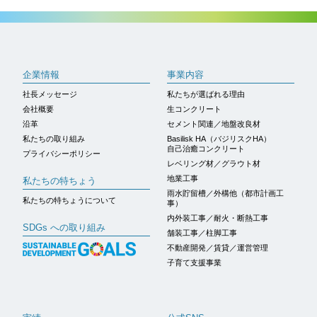
ページトップへ
企業情報
事業内容
社長メッセージ
私たちが選ばれる理由
会社概要
生コンクリート
沿革
セメント関連／地盤改良材
私たちの取り組み
Basilisk HA（バジリスクHA）
自己治癒コンクリート
プライバシーポリシー
レベリング材／グラウト材
地業工事
私たちの特ちょう
雨水貯留槽／外構他（都市計画工
私たちの特ちょうについて
事）
内外装工事／耐火・断熱工事
SDGs への取り組み
舗装工事／柱脚工事
不動産開発／賃貸／運営管理
子育て支援事業