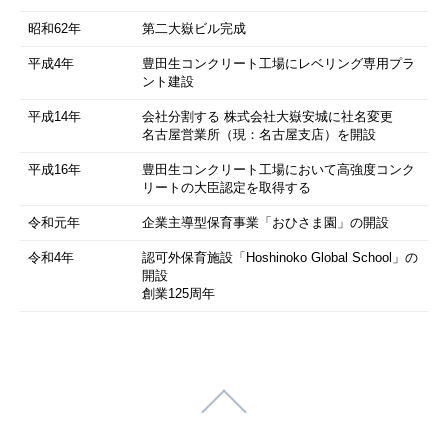
昭和62年
第二大嶽ビル完成
平成4年
豊田生コンクリート工場にレベリング専用プラ
ント建設
平成14年
会社分割する 株式会社大嶽安城に社名変更
名古屋営業所（現：名古屋支店）を開設
平成16年
豊田生コンクリート工場において高強度コンク
リートの大臣認定を取得する
令和元年
企業主導型保育事業「おひさま園」の開設
令和4年
認可外保育施設「Hoshinoko Global School」の
開設
創業125周年