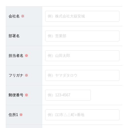
Basilisk HA（バジ
HA）
自己治癒コンクリー
会社名
※
レベリング材／グラ
部署名
地業工事
雨水貯留槽／外構他
（都市計画工事）
担当者名
※
内外装工事／耐火・
フリガナ
※
舗装工事／柱脚工事
不動産開発／賃貸／
郵便番号
※
子育て支援事業
&ACTION
住所1
※
実績