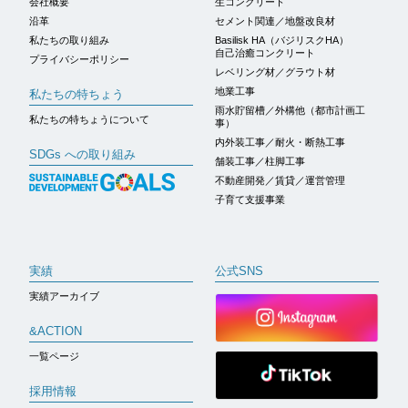
会社概要
生コンクリート
沿革
セメント関連／地盤改良材
私たちの取り組み
Basilisk HA（バジリスクHA）
自己治癒コンクリート
プライバシーポリシー
レベリング材／グラウト材
地業工事
私たちの特ちょう
雨水貯留槽／外構他（都市計画工
私たちの特ちょうについて
事）
内外装工事／耐火・断熱工事
SDGs への取り組み
舗装工事／柱脚工事
不動産開発／賃貸／運営管理
子育て支援事業
実績
公式SNS
実績アーカイブ
&ACTION
一覧ページ
採用情報