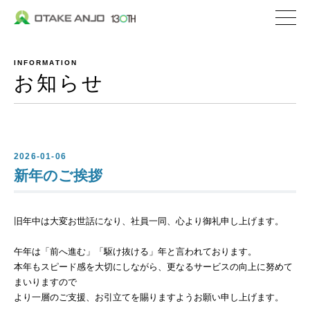
株式会社 大嶽安城
企業情報
INFORMATION
社長メッセージ
お知らせ
会社概要
沿革
私たちの取り組み
2026-01-06
新年のご挨拶
私たちの特ちょう
旧年中は大変お世話になり、社員一同、心より御礼申し上げます。
事業内容
私たちが選ばれる理
午年は「前へ進む」「駆け抜ける」年と言われております。
本年もスピード感を大切にしながら、更なるサービスの向上に努めて
生コンクリート
まいりますので
より一層のご支援、お引立てを賜りますようお願い申し上げます。
セメント関連／地盤