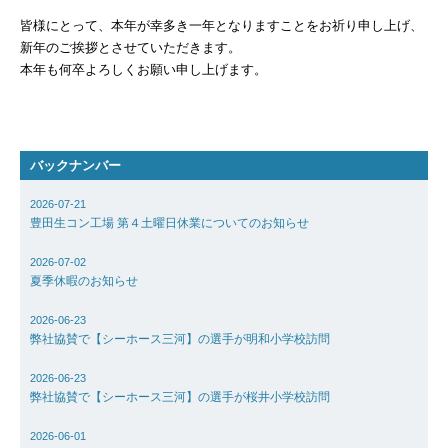
Basilisk HA（バジ
皆様にとって、本年が幸多き一年となりますことをお祈り申し上げ、
HA）
新年のご挨拶とさせていただきます。
自己治癒コンクリー
本年も何卒よろしくお願い申し上げます。
レベリング材／グラ
地業工事
バックナンバー
雨水貯留槽／外構他
（都市計画工事）
2026-07-21
豊田生コン工場 第４土曜日休業についてのお知らせ
内外装工事／耐火・
2026-07-02
舗装工事／柱脚工事
夏季休暇のお知らせ
不動産開発／賃貸／
2026-06-23
弊社協賛で【シーホース三河】の選手が明和小学校訪問
子育て支援事業
2026-06-23
&ACTION
弊社協賛で【シーホース三河】の選手が桜井小学校訪問
2026-06-01
実績