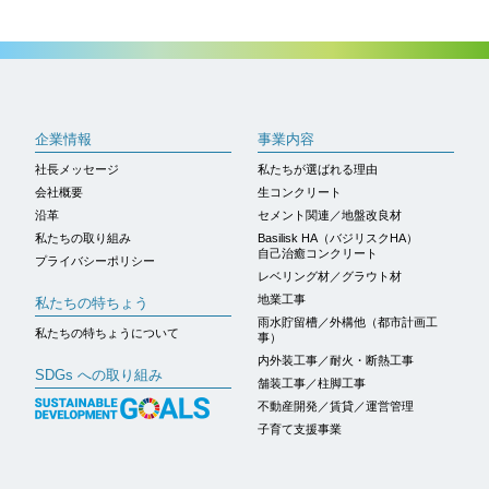
ページトップへ
企業情報
事業内容
社長メッセージ
私たちが選ばれる理由
会社概要
生コンクリート
沿革
セメント関連／地盤改良材
私たちの取り組み
Basilisk HA（バジリスクHA）
自己治癒コンクリート
プライバシーポリシー
レベリング材／グラウト材
地業工事
私たちの特ちょう
雨水貯留槽／外構他（都市計画工
私たちの特ちょうについて
事）
内外装工事／耐火・断熱工事
SDGs への取り組み
舗装工事／柱脚工事
不動産開発／賃貸／運営管理
子育て支援事業