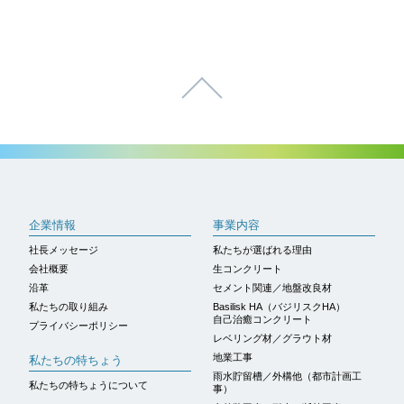
ページトップへ
企業情報
事業内容
社長メッセージ
私たちが選ばれる理由
会社概要
生コンクリート
沿革
セメント関連／地盤改良材
私たちの取り組み
Basilisk HA（バジリスクHA）
自己治癒コンクリート
プライバシーポリシー
レベリング材／グラウト材
地業工事
私たちの特ちょう
雨水貯留槽／外構他（都市計画工
私たちの特ちょうについて
事）