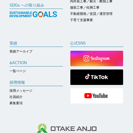
内外装工事／耐火・断熱工事
SDGs への取り組み
舗装工事／柱脚工事
不動産開発／賃貸／運営管理
子育て支援事業
実績
公式SNS
実績アーカイブ
&ACTION
一覧ページ
採用情報
採用メッセージ
社員紹介
募集要項
株式会社 大嶽安城