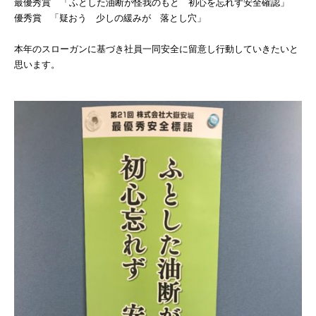
最優秀賞 「ふとした油断が怪我のもと 初心を忘れず安全確認」
Basilisk HA（バジ
優秀賞 「疑おう 少しの緩みが 落とし穴」
HA）
自己治癒コンクリー
本年のスローガンに基づき社員一同安全に留意し行動していきたいと
思います。
レベリング材／グラ
地業工事
雨水貯留槽／外構他
（都市計画工事）
内外装工事／耐火・
舗装工事／柱脚工事
不動産開発／賃貸／
子育て支援事業
&ACTION
実績