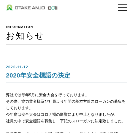
株式会社 大嶽安城
企業情報
INFORMATION
社長メッセージ
お知らせ
会社概要
沿革
私たちの取り組み
2020-11-12
2020年安全標語の決定
私たちの特ちょう
弊社では毎年9月に安全大会を行っております。
事業内容
その際、協力業者様及び社員より年間の基本方針スローガンの募集を
私たちが選ばれる理
しております。
今年度は安全大会はコロナ禍の影響により中止となりましたが、
生コンクリート
社員の中で安全標語を募集し、下記のスローガンに決定致しました。
セメント関連／地盤