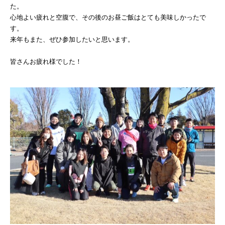
た。
Basilisk HA（バジ
心地よい疲れと空腹で、その後のお昼ご飯はとても美味しかったで
HA）
す。
自己治癒コンクリー
来年もまた、ぜひ参加したいと思います。
レベリング材／グラ
皆さんお疲れ様でした！
地業工事
雨水貯留槽／外構他
（都市計画工事）
内外装工事／耐火・
舗装工事／柱脚工事
不動産開発／賃貸／
子育て支援事業
&ACTION
実績