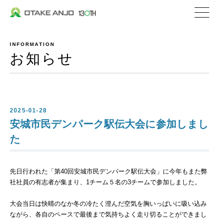
株式会社 大嶽安城
企業情報
INFORMATION
社長メッセージ
お知らせ
会社概要
沿革
私たちの取り組み
2025-01-28
安城市民デンパーク駅伝大会に参加しまし
私たちの特ちょう
た
事業内容
先日行われた「第40回安城市民デンパーク駅伝大会」に今年もまた弊
私たちが選ばれる理
社社員の有志者が集まり、1チーム５名の3チームで参加しました。
生コンクリート
大会当日は快晴のなか冬の冷たく澄んだ空気を胸いっぱいに吸い込み
セメント関連／地盤
ながら、各自のペースで最後まで気持ちよく走り切ることができまし