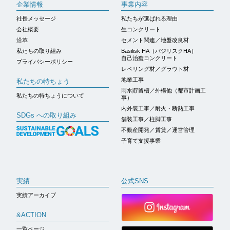
企業情報
事業内容
社長メッセージ
私たちが選ばれる理由
会社概要
生コンクリート
沿革
セメント関連／地盤改良材
私たちの取り組み
Basilisk HA（バジリスクHA）
自己治癒コンクリート
プライバシーポリシー
レベリング材／グラウト材
地業工事
私たちの特ちょう
雨水貯留槽／外構他（都市計画工
私たちの特ちょうについて
事）
内外装工事／耐火・断熱工事
SDGs への取り組み
舗装工事／柱脚工事
不動産開発／賃貸／運営管理
子育て支援事業
実績
公式SNS
実績アーカイブ
&ACTION
一覧ページ