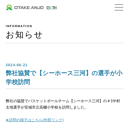
株式会社 大嶽安城
企業情報
INFORMATION
社長メッセージ
お知らせ
会社概要
沿革
私たちの取り組み
2024-06-21
弊社協賛で【シーホース三河】の選手が小
私たちの特ちょう
学校訪問
事業内容
弊社の協賛でバスケットボールチーム【シーホース三河】の＃1中村
私たちが選ばれる理
太地選手が安城市立高棚小学校を訪問しました。
生コンクリート
➤訪問の様子はこちら(外部リンク)
セメント関連／地盤