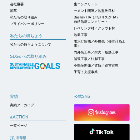
会社概要
生コンクリート
沿革
セメント関連／地盤改良材
私たちの取り組み
Basilisk HA（バジリスクHA）
自己治癒コンクリート
プライバシーポリシー
レベリング材／グラウト材
地業工事
私たちの特ちょう
雨水貯留槽／外構他（都市計画工
私たちの特ちょうについて
事）
内外装工事／耐火・断熱工事
SDGs への取り組み
舗装工事／柱脚工事
不動産開発／賃貸／運営管理
子育て支援事業
実績
公式SNS
実績アーカイブ
&ACTION
一覧ページ
採用情報