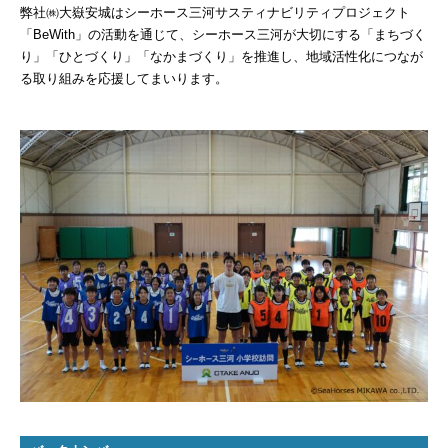
弊社㈱大嶽安城はシーホース三河サスティナビリティプロジェクト
Basilisk HA（バジ
「BeWith」の活動を通じて、シーホース三河が大切にする「まちづく
HA）
り」「ひとづくり」「なかまづくり」を推進し、地域活性化につなが
自己治癒コンクリー
る取り組みを応援してまいります。
レベリング材／グラ
地業工事
雨水貯留槽／外構他
（都市計画工事）
内外装工事／耐火・
舗装工事／柱脚工事
不動産開発／賃貸／
子育て支援事業
&ACTION
実績