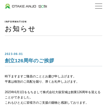
株式会社 大嶽安城
企業情報
INFORMATION
社長メッセージ
お知らせ
会社概要
沿革
私たちの取り組み
2023-06-01
創立126周年のご挨拶
私たちの特ちょう
時下ますますご隆昌のこととお慶び申し上げます。
事業内容
平素は格別のご高配を賜り、厚くお礼申し上げます。
私たちが選ばれる理
2023年6月1日をもちまして株式会社大嶽安城は創業126周年を迎える
生コンクリート
ことができました。
これもひとえに皆様方のご支援の賜物と感謝しております。
セメント関連／地盤