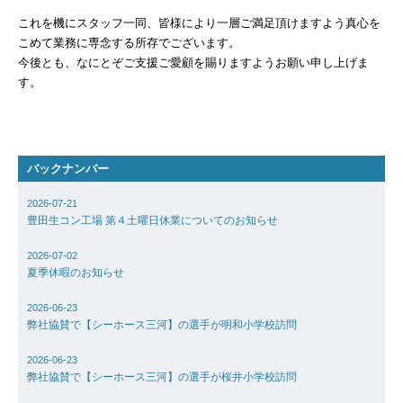
Basilisk HA（バジ
これを機にスタッフ一同、皆様により一層ご満足頂けますよう真心を
HA）
こめて業務に専念する所存でございます。
自己治癒コンクリー
今後とも、なにとぞご支援ご愛顧を賜りますようお願い申し上げま
す。
レベリング材／グラ
地業工事
雨水貯留槽／外構他
バックナンバー
（都市計画工事）
内外装工事／耐火・
2026-07-21
豊田生コン工場 第４土曜日休業についてのお知らせ
舗装工事／柱脚工事
2026-07-02
不動産開発／賃貸／
夏季休暇のお知らせ
子育て支援事業
2026-06-23
弊社協賛で【シーホース三河】の選手が明和小学校訪問
&ACTION
2026-06-23
弊社協賛で【シーホース三河】の選手が桜井小学校訪問
実績