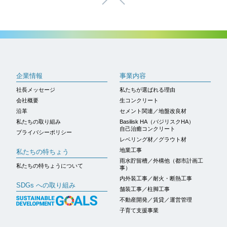
ページトップへ
企業情報
事業内容
社長メッセージ
私たちが選ばれる理由
会社概要
生コンクリート
沿革
セメント関連／地盤改良材
私たちの取り組み
Basilisk HA（バジリスクHA）
自己治癒コンクリート
プライバシーポリシー
レベリング材／グラウト材
地業工事
私たちの特ちょう
雨水貯留槽／外構他（都市計画工
私たちの特ちょうについて
事）
内外装工事／耐火・断熱工事
SDGs への取り組み
舗装工事／柱脚工事
不動産開発／賃貸／運営管理
子育て支援事業