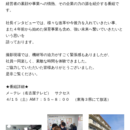
経営者の素顔や事業への情熱、その企業の力の源を紹介する番組で
Basilisk HA（バジ
す。
HA）
自己治癒コンクリー
社長インタビューでは、様々な改革や今後力を入れていきたい事、
レベリング材／グラ
また４年前から始めた保育事業も含め、強い未来へ繋いでいきたいと
いう思いを
地業工事
語っております。
雨水貯留槽／外構他
撮影現場では、機材等の迫力がすごく緊張感もありましたが、
（都市計画工事）
社員一同楽しく、素敵な時間を体験できました。
内外装工事／耐火・
ご協力していただいた皆様ありがとうございました。
是非ご覧ください。
舗装工事／柱脚工事
★番組詳細★
不動産開発／賃貸／
メ～テレ（名古屋テレビ） サクセス
子育て支援事業
４/１５（土）AM７：５５～８：００ （東海３県にて放送）
&ACTION
実績