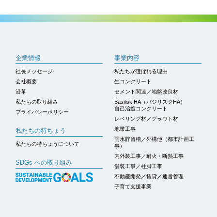
ページトップへ
企業情報
事業内容
社長メッセージ
私たちが選ばれる理由
会社概要
生コンクリート
沿革
セメント関連／地盤改良材
私たちの取り組み
Basilisk HA（バジリスクHA）
自己治癒コンクリート
プライバシーポリシー
レベリング材／グラウト材
地業工事
私たちの特ちょう
雨水貯留槽／外構他（都市計画工
私たちの特ちょうについて
事）
内外装工事／耐火・断熱工事
SDGs への取り組み
舗装工事／柱脚工事
不動産開発／賃貸／運営管理
子育て支援事業