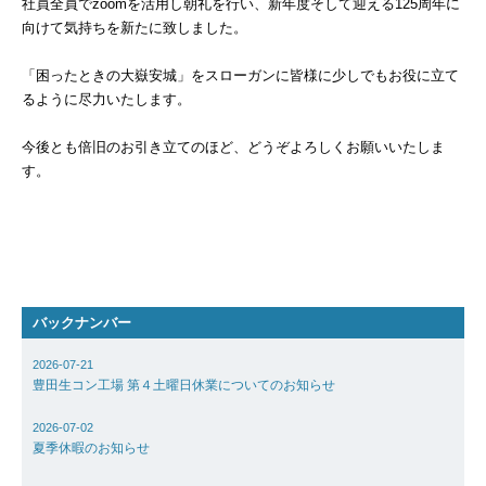
社員全員で
zoom
を活用し朝礼を行い、新年度そして迎える
125
周年に
Basilisk HA（バジ
向けて気持ちを新たに致しました。
HA）
自己治癒コンクリー
「困ったときの大嶽安城」をスローガンに皆様に少しでもお役に立て
るように尽力いたします。
レベリング材／グラ
地業工事
今後とも倍旧のお引き立てのほど、どうぞよろしくお願いいたしま
す。
雨水貯留槽／外構他
（都市計画工事）
内外装工事／耐火・
舗装工事／柱脚工事
バックナンバー
不動産開発／賃貸／
2026-07-21
子育て支援事業
豊田生コン工場 第４土曜日休業についてのお知らせ
&ACTION
2026-07-02
夏季休暇のお知らせ
実績