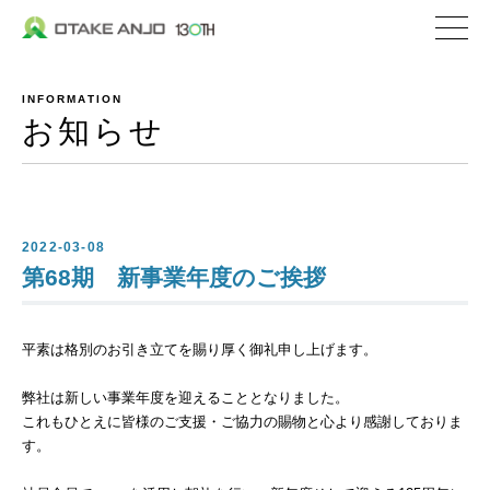
株式会社 大嶽安城
企業情報
INFORMATION
社長メッセージ
お知らせ
会社概要
沿革
私たちの取り組み
2022-03-08
第68期 新事業年度のご挨拶
私たちの特ちょう
平素は格別のお引き立てを賜り厚く御礼申し上げます。
事業内容
私たちが選ばれる理
弊社は新しい事業年度を迎えることとなりました。
これもひとえに皆様のご支援・ご協力の賜物と心より感謝しておりま
生コンクリート
す。
セメント関連／地盤