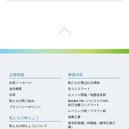
ページトップへ
企業情報
事業内容
社長メッセージ
私たちが選ばれる理由
会社概要
生コンクリート
沿革
セメント関連／地盤改良材
私たちの取り組み
Basilisk HA（バジリスクHA）
自己治癒コンクリート
プライバシーポリシー
レベリング材／グラウト材
地業工事
私たちの特ちょう
雨水貯留槽／外構他（都市計画工
私たちの特ちょうについて
事）