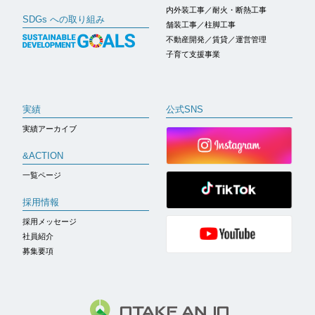
内外装工事／耐火・断熱工事
SDGs への取り組み
舗装工事／柱脚工事
不動産開発／賃貸／運営管理
子育て支援事業
実績
公式SNS
実績アーカイブ
&ACTION
一覧ページ
採用情報
採用メッセージ
社員紹介
募集要項
株式会社 大嶽安城