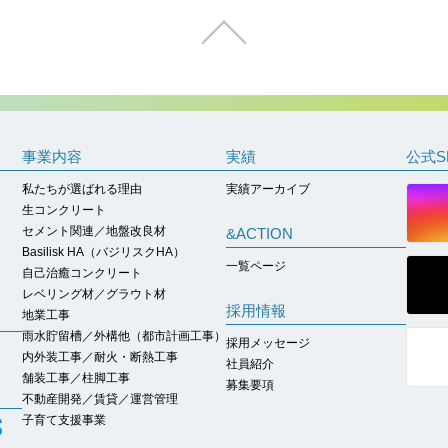
ページトップへ
事業内容
実績
公式S
私たちが選ばれる理由
実績アーカイブ
生コンクリート
セメント関連／地盤改良材
&ACTION
Basilisk HA（バジリスクHA）
一覧ページ
自己治癒コンクリート
レベリング材／グラウト材
採用情報
地業工事
雨水貯留槽／外構他（都市計画工事）
採用メッセージ
内外装工事／耐火・断熱工事
社員紹介
舗装工事／柱脚工事
募集要項
不動産開発／賃貸／運営管理
子育て支援事業