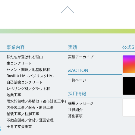
ページトップへ
事業内容
実績
公式S
私たちが選ばれる理由
実績アーカイブ
生コンクリート
セメント関連／地盤改良材
&ACTION
Basilisk HA（バジリスクHA）
一覧ページ
自己治癒コンクリート
レベリング材／グラウト材
採用情報
地業工事
雨水貯留槽／外構他（都市計画工事）
採用メッセージ
内外装工事／耐火・断熱工事
社員紹介
舗装工事／柱脚工事
募集要項
不動産開発／賃貸／運営管理
子育て支援事業