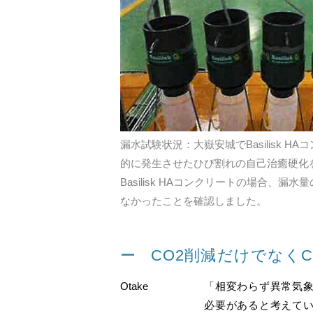
漏水試験状況：大嶽安城でBasilisk
的に発生させたひび割れの自己治癒硬化
Basilisk HAコンクリートの場合
なかったことを確認しました。
CO2削減だけでなく
Otake
「相変わらず異常気
必要があると考えていま