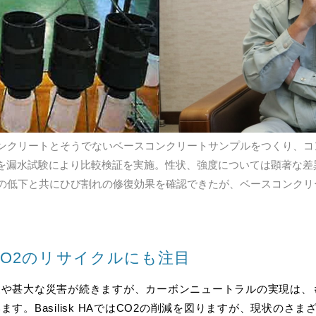
 HAコンクリートとそうでないベースコンクリートサンプルをつくり
を漏水試験により比較検証を実施。性状、強度については顕著な差
、漏水量の低下と共にひび割れの修復効果を確認できたが、ベースコン
CO2のリサイクルにも注目
象や甚大な災害が続きますが、カーボンニュートラルの実現は、
す。Basilisk HAではCO2の削減を図りますが、現状のさ