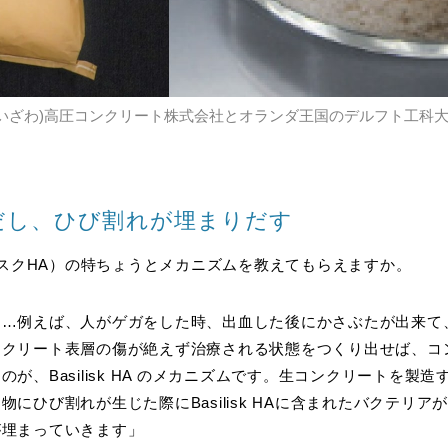
）は會澤(あいざわ)高圧コンクリート株式会社とオランダ王国のデルフト
。
だし、ひび割れが埋まりだす
 （バジリスクHA）の特ちょうとメカニズムを教えてもらえますか。
と…例えば、人がゲガをした時、出血した後にかさぶたが出来て
ンクリート表層の傷が絶えず治療される状態をつくり出せば、コ
、Basilisk HA のメカニズムです。生コンクリートを製造する
物にひび割れが生じた際にBasilisk HAに含まれたバクテリ
が埋まっていきます」